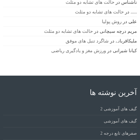
ناشناس
در
حالت های تشابه دو مثلث
.....
در
حالت های تشابه دو مثلث
علی
در
روش پولیا
مریم درچه سیچانی
در
حالت های تشابه دو مثلث
ملیکاقربانے
در
شاگرد تنبل های موفق
کیانا شیرانی
در
ورزش مغز و یادگیری ریاضی
آخرین نوشته ها
گیف های آموزشی 2
گیف های آموزشی
صفرهای تابع درجه 2